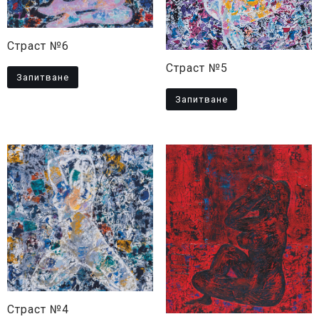
Страст №6
Страст №5
Запитване
Запитване
Страст №4