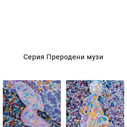
Серия Преродени музи