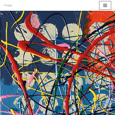
Продължете
към
съдържанието
ГАЛЕРИЯ