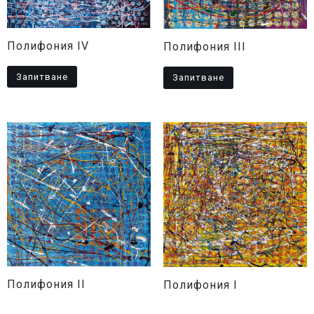
Полифония IV
Полифония III
Запитване
Запитване
Полифония II
Полифония I