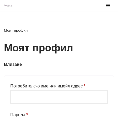
Продължете
към
съдържанието
Моят профил
Моят профил
Влизане
Потребителско име или имейл адрес
*
Парола
*