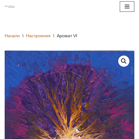
Продължете
към
съдържанието
Начало
\
Настроения
\
Аромат VI