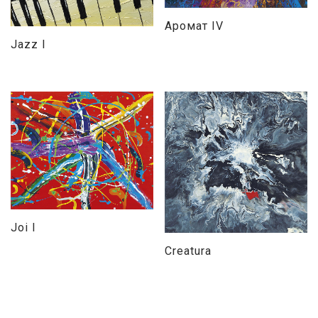
Аромат IV
Jazz I
Joi I
Creatura