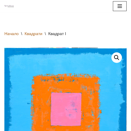
Продължете
към
съдържанието
Начало
\
Квадрати
\
Квадрат I