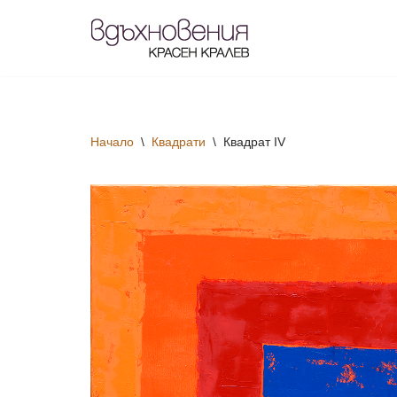
Продължете
към
съдържанието
Начало
\
Квадрати
\
Квадрат IV