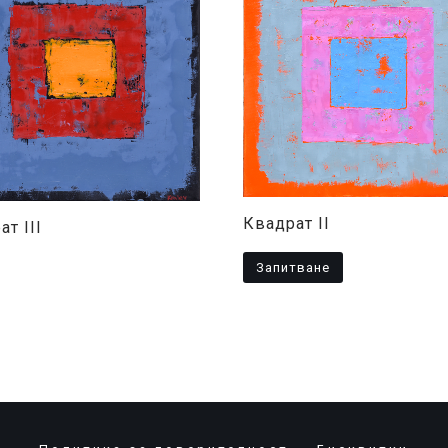
Квадрат II
т III
Запитване