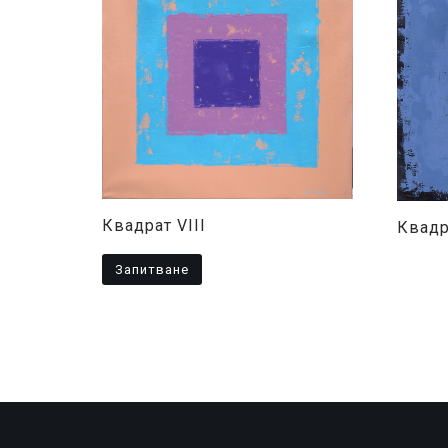
Квадрат VIII
Квадра
Запитване