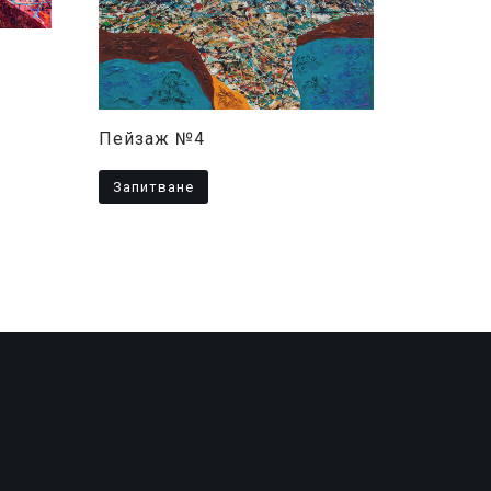
Пейзаж №4
Запитване