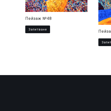
Пейзаж №48
Запитване
Пейз
Запи