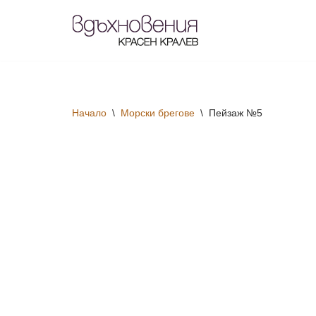
Продължете
към
съдържанието
Начало
\
Морски брегове
\
Пейзаж №5