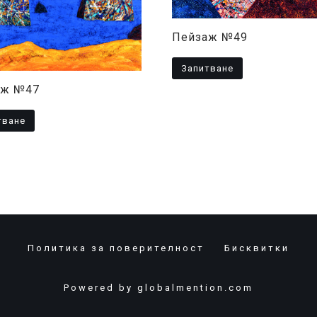
Пейзаж №49
Запитване
аж №47
тване
Политика за поверителност
Бисквитки
Powered by
globalmention.com