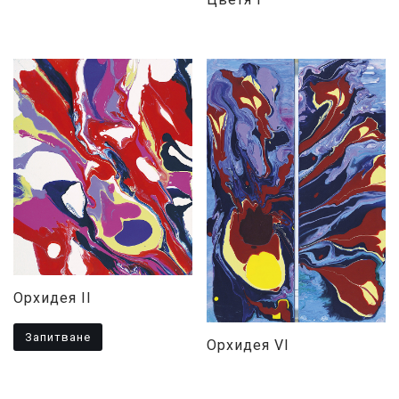
Орхидея II
Запитване
Орхидея VI