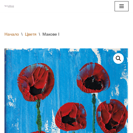
Продължете
към
съдържанието
Начало
\
Цветя
\
Макове I