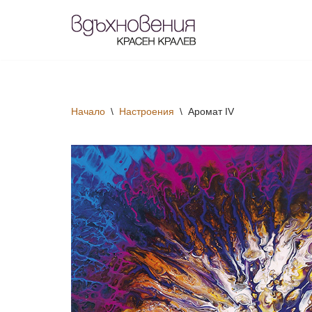
Продължете
към
съдържанието
Начало
\
Настроения
\
Аромат IV