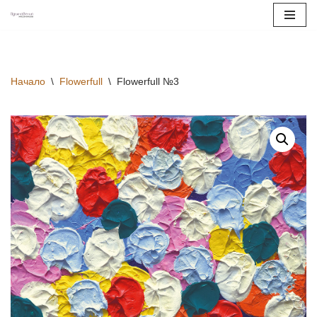
Продължете
към
съдържанието
Начало
\
Flowerfull
\
Flowerfull №3