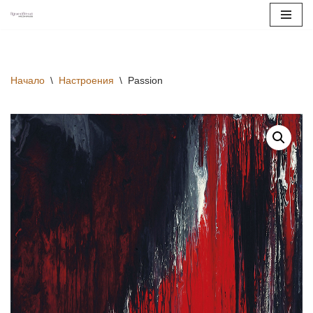
Продължете
към
съдържанието
Начало
\
Настроения
\
Passion